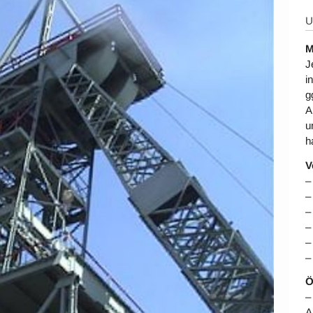
U
M
J
i
g
A
u
h
V
–
–
–
–
–
–
Ö
–
A