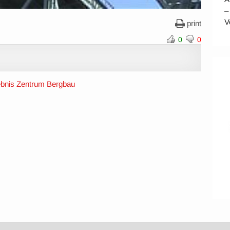
–
V
print
0
0
lebnis Zentrum Bergbau