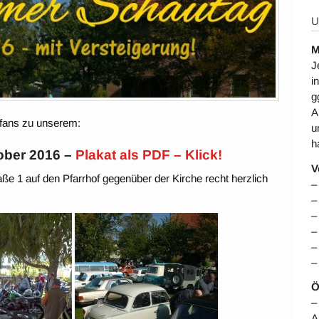
U
M
J
i
g
A
sfans zu unserem:
u
h
tober 2016 –
Plakat als PDF – Klick!
V
e 1 auf den Pfarrhof gegenüber der Kirche recht herzlich
–
–
–
–
–
–
Ö
–
A