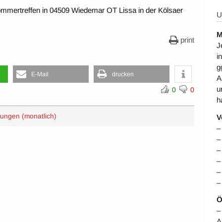
Sommertreffen in 04509 Wiedemar OT Lissa in der Kölsaer
U
M
print
J
i
g
E-Mail
drucken
A
u
0
0
h
zungen (monatlich)
V
–
–
–
–
–
–
Ö
–
A