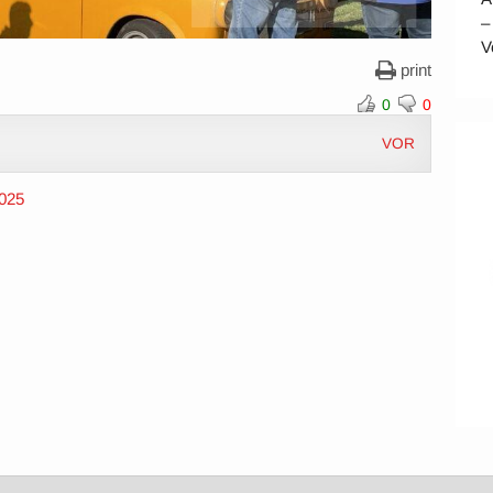
–
V
print
0
0
VOR
2025