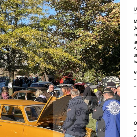
U
M
J
i
g
A
u
h
V
–
–
–
–
–
–
Ö
–
A