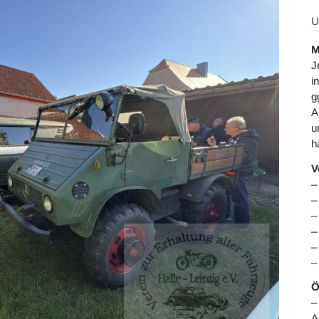
U
M
J
i
g
A
u
h
V
–
–
–
–
–
–
Ö
–
A