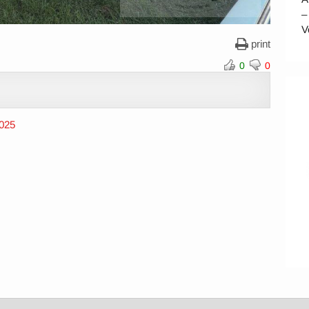
–
V
print
0
0
2025