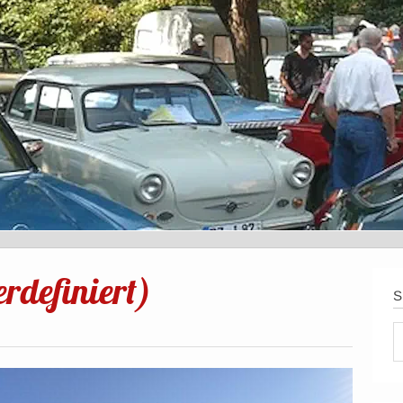
definiert)
S