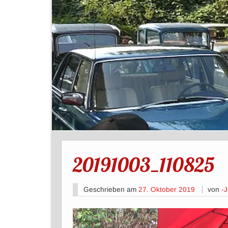
20191003_110825
Geschrieben am
27. Oktober 2019
von
-J