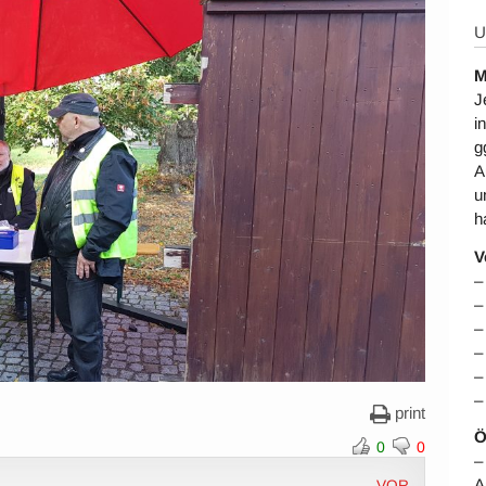
U
M
J
i
g
A
u
h
V
–
–
–
–
–
–
print
Ö
0
0
–
A
VOR