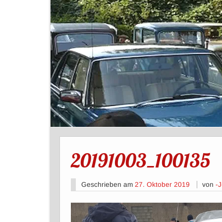
20191003_100135
Geschrieben am
27. Oktober 2019
von
-J