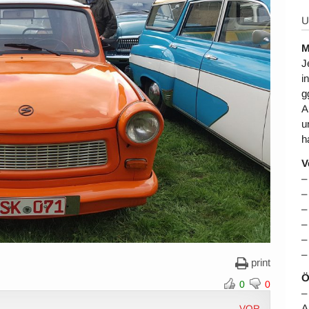
U
M
J
i
g
A
u
h
V
–
–
–
–
–
–
print
Ö
0
0
–
A
VOR