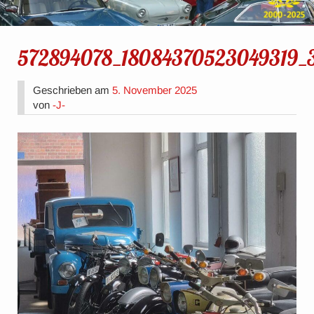
572894078_18084370523049319_
Geschrieben am
5. November 2025
von
-J-