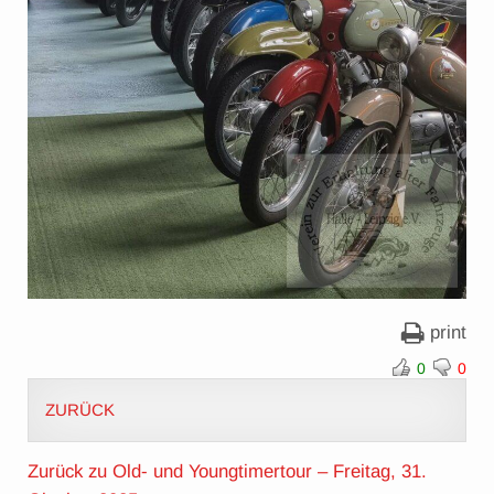
print
0
0
ZURÜCK
Zurück zu Old- und Youngtimertour – Freitag, 31.