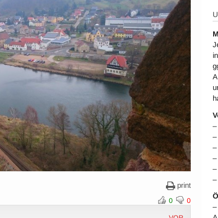
U
M
J
i
g
A
u
h
V
–
–
–
–
–
–
print
Ö
0
0
–
A
VOR