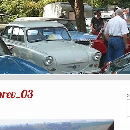
prev_03
S