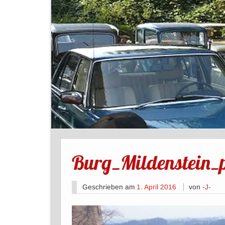
Burg_Mildenstein_
Geschrieben am
1. April 2016
von
-J-