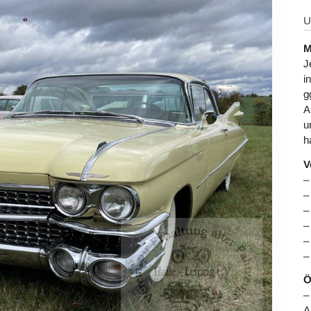
U
M
J
i
g
A
u
h
V
–
–
–
–
–
–
Ö
–
A