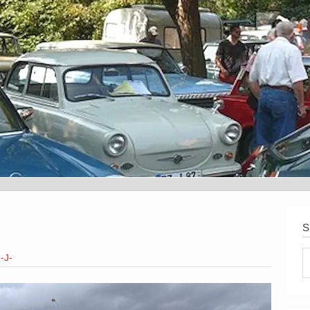
S
n
-J-