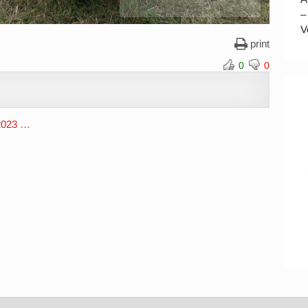
–
V
print
0
0
 2023 …