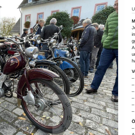
U
M
J
i
g
A
u
h
V
–
–
–
–
–
–
Ö
–
A