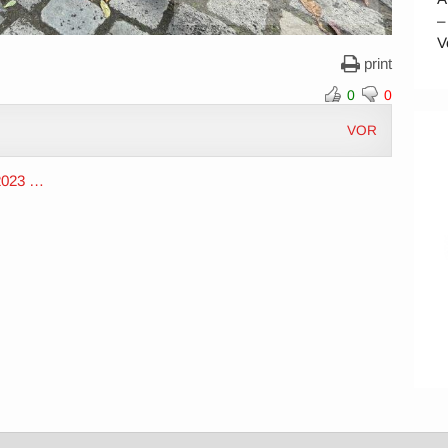
–
V
print
0
0
VOR
 2023 …