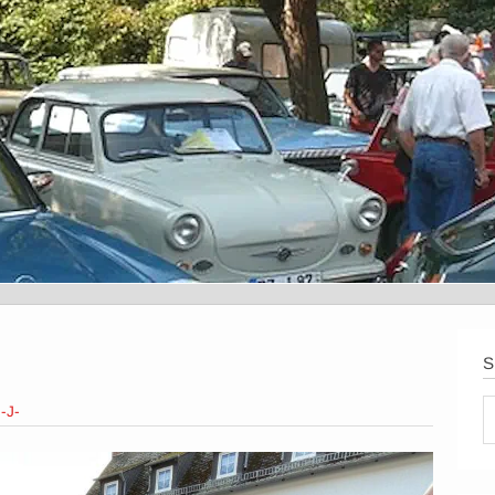
S
n
-J-