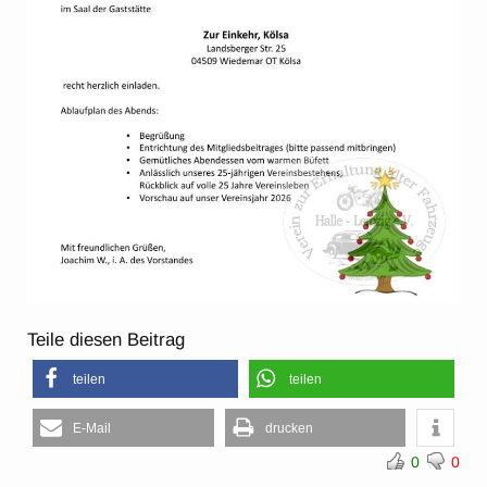
Teile diesen Beitrag
teilen
teilen
E-Mail
drucken
0
0