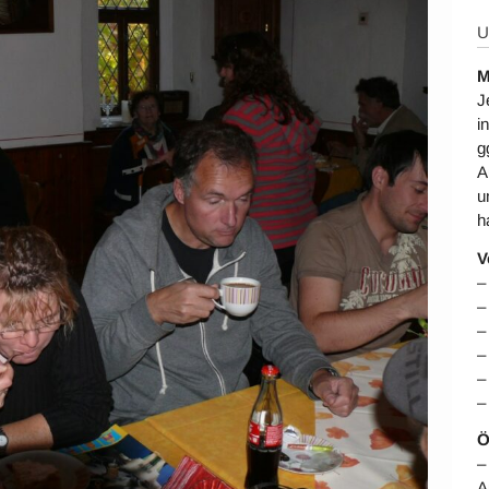
U
M
J
i
g
A
u
h
V
–
–
–
–
–
–
Ö
–
A