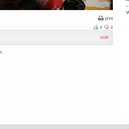
–
V
print
0
0
VOR
en