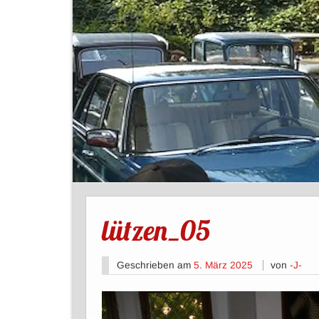
lützen_05
Geschrieben am
5. März 2025
von
-J-