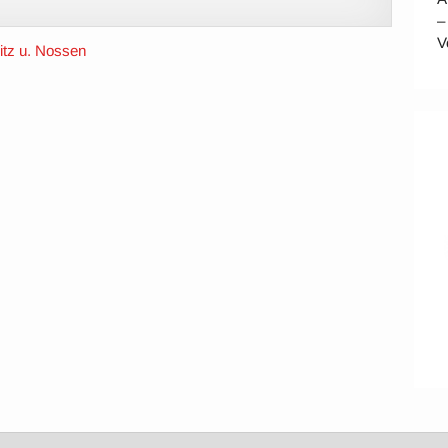
–
V
itz u. Nossen