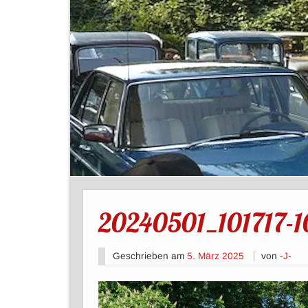
20240501_101717-1
Geschrieben am
5. März 2025
von
-J-