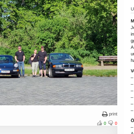
U
M
J
i
g
A
u
h
V
–
–
–
–
–
–
print
Ö
0
0
–
A