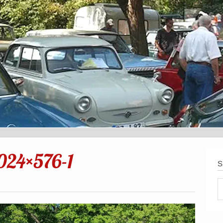
024×576-1
S