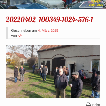
20220402_100349-1024×576-1
Geschrieben am
4. März 2025
von
-J-
print