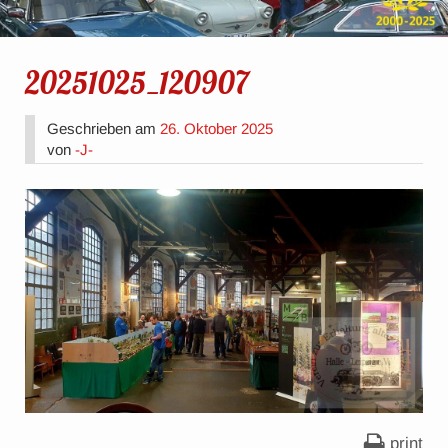
20251025_120907
Geschrieben am
26. Oktober 2025
von
-J-
print